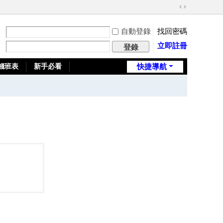
切
換
自動登錄
找回密碼
到
寬
立即註冊
登錄
版
錢班表
新手必看
快捷導航
全台推薦旅館