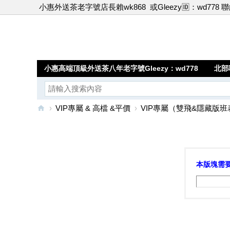
小惠外送茶老字號店長賴wk868
或Gleezy🆔：wd778 
小惠高端頂級外送茶八年老字號Gleezy：wd778
北部
›
VIP專屬 & 高檔 &平價
›
VIP專屬（雙飛&隱藏版班
小
惠
高
本版塊需
端
頂
級
外
送