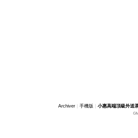
Archiver
|
手機版
|
小惠高端頂級外送茶賴w
GM