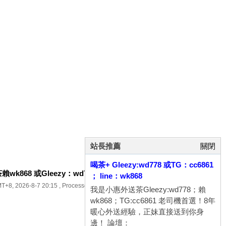
站長推薦
關閉
喝茶+ Gleezy:wd778 或TG：cc6861
k868 或Gleezy：wd778 加TG：cc6861八年老字號
.
； line：wk868
T+8, 2026-8-7 20:15
, Processed in 0.057397 second(s), 14 queries .
我是小惠外送茶Gleezy:wd778；賴
wk868；TG:cc6861 老司機首選！8年
暖心外送經驗，正妹直接送到你身
邊！ 論壇：