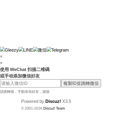
茶
賴
w
k8
68
或
×
Gl
×
ee
使用 WeChat 扫描二维碼
zy
或手动添加微信好友
複製ID並跳轉微信
：
請跳轉後，手動添加好友，謝謝
w
d7
Powered by
Discuz!
X3.5
© 2001-2026
Discuz! Team
.
78
加
T