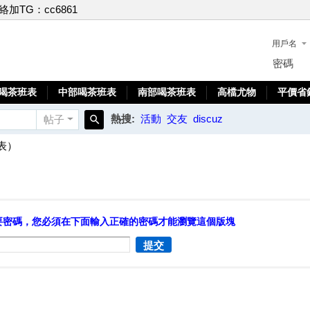
聯絡加TG：cc6861
用戶名
密碼
喝茶班表
中部喝茶班表
南部喝茶班表
高檔尤物
平價省
熱搜:
活動
交友
discuz
帖子
搜
表）
索
要密碼，您必須在下面輸入正確的密碼才能瀏覽這個版塊
提交