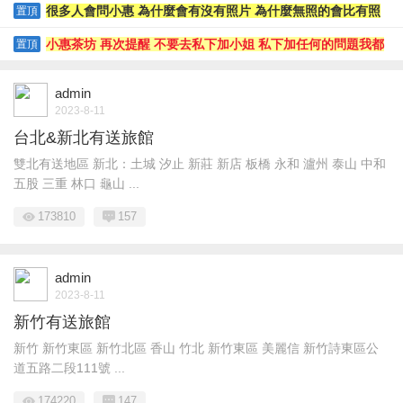
騙錢小惠是沒辦法處理的哦
很多人會問小惠 為什麼會有沒有照片 為什麼無照的會比有照
置頂
片的素質好
小惠茶坊 再次提醒 不要去私下加小姐 私下加任何的問題我都
置頂
沒辦法處理哦
admin
2023-8-11
台北&新北有送旅館
雙北有送地區 新北：土城 汐止 新莊 新店 板橋 永和 瀘州 泰山 中和
五股 三重 林口 龜山 ...
173810
157
admin
2023-8-11
新竹有送旅館
新竹 新竹東區 新竹北區 香山 竹北 新竹東區 美麗信 新竹詩東區公
道五路二段111號 ...
174220
147