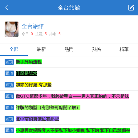
全台旅館
全台旅館
今日:
0
主題:
5
排名:
6
全部
最新
熱門
熱帖
精華
新手外約流程
置頂
什麼是試水
置頂
加節的好處 有那些
置頂
做GTO這麼多年，我終於明白——男人真正約的，不只是妹
置頂
詐騙的類型（有那些可點開了解）
置頂
北中南消費價位有那些
置頂
小惠再次提醒客人不要私下加小姐噢 私下約 私下自己談價被
置頂