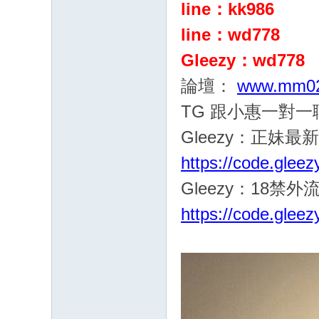
line：kk986
G
：
line：wd778
cc
Gleezy：wd778
68
論壇：
www.mm02
61
TG 跟小惠一對
八
年
Gleezy：正妹最
老
https://code.gle
字
Gleezy：18禁
號
https://code.glee