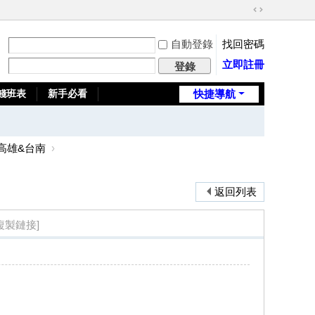
切
換
自動登錄
找回密碼
到
寬
立即註冊
登錄
版
錢班表
新手必看
快捷導航
全台推薦旅館
高雄&台南
›
返回列表
複製鏈接]