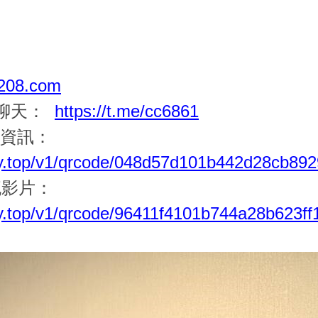
08.com
一聊天：
https://t.me/cc6861
新資訊：
ezy.top/v1/qrcode/048d57d101b442d28cb89
外流影片：
zy.top/v1/qrcode/96411f4101b744a28b623f