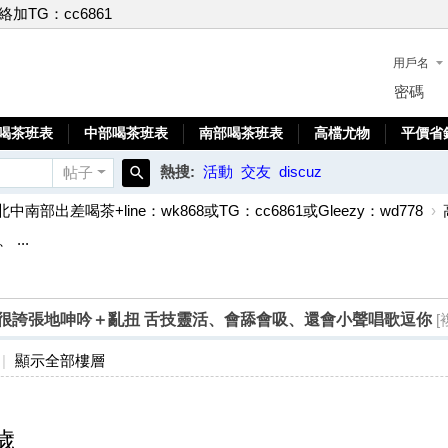
聯絡加TG：cc6861
用戶名
密碼
喝茶班表
中部喝茶班表
南部喝茶班表
高檔尤物
平價省
熱搜:
活動
交友
discuz
帖子
搜
北中南部出差喝茶+line：wk868或TG：cc6861或Gleezy：wd778
›
索
...
歲被摸會很誇張地呻吟＋亂扭 舌技靈活、會舔會吸、還會小聲唱歌逗你
[
|
顯示全部樓層
9歲