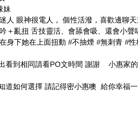
辣妹
迷人 眼神很電人， 個性活潑，喜歡邊聊
吟＋亂扭 舌技靈活、會舔會吸、還會小聲
身下她在上面扭動 #不抽煙 #無刺青 #
出看到相同請看PO文時間 謝謝 小惠家
知道如何選擇 請記得密小惠噢 給你幸福一