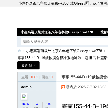
小惠外送茶老字號店長賴wk868
或Gleezy🆔：wd778 
小惠高端頂級外送茶八年老字號Gleezy：wd778
北部
»
小惠高端頂級外送茶八年老字號Gleezy：wd778
›
小
霏霏155-44-B+19歲被摸會很誇張地呻吟＋亂扭 舌技靈活、 
惠
發新帖
高
查看:
1083
|
回復:
0
霏霏155-44-B+19
端
頂
admin
發表於 2025-7-7 02:18:03
級
外
3426
4
1萬
霏霏155-44-B+1
送