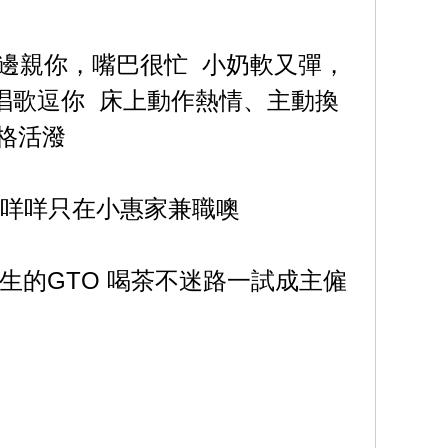
天邊親你，嘴巴很忙 小奶軟又彈，
唱歌逗你 床上動作熱情、主動換
性格活潑
的咩咩只在小惠家兼職噢
生的GTO 喝茶不迷路一試成主僱