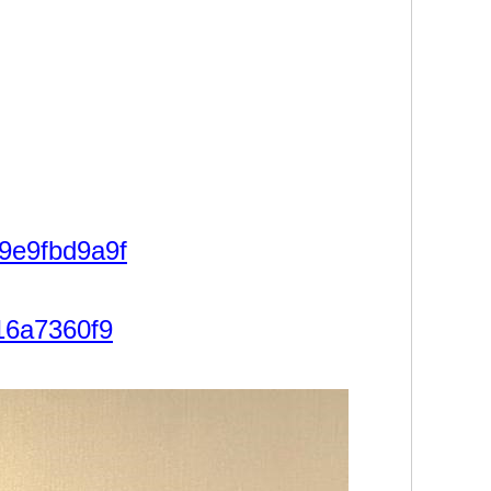
29e9fbd9a9f
f16a7360f9