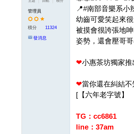
主題
回帖
積分
茶
📍#南部音樂系小
管理員
賴
幼齒可愛笑起來很
w
積分
11324
被摸會很誇張地呻
k8
發消息
姿勢，還會壓哥哥在
68
或
Gl
❤
小惠茶坊獨家推
ee
zy
❤
當你還在糾結不
：
[【六年老字號】
w
d7
78
TG：cc6861
加
line：37am
T