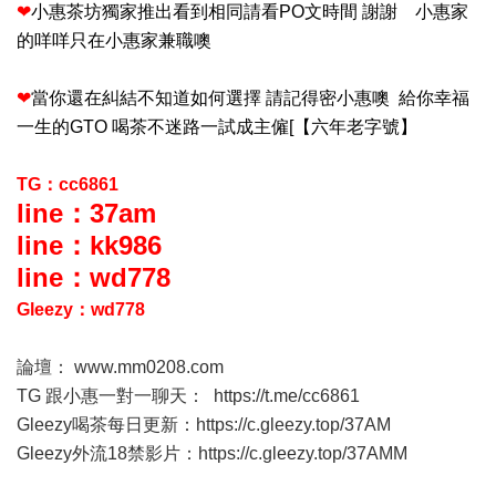
❤
小惠茶坊獨家推出看到相同請看PO文時間 謝謝 小惠家
的咩咩只在小惠家兼職噢
❤
當你還在糾結不知道如何選擇 請記得密小惠噢 給你幸福
一生的GTO 喝茶不迷路一試成主僱[【六年老字號】
TG：cc6861
line：37am
line：kk986
line：wd778
Gleezy：wd778
論壇：
www.mm0208.com
TG 跟小惠一對一聊天：
https://t.me/cc6861
Gleezy喝茶每日更新：
https://c.gleezy.top/37AM
Gleezy外流18禁影片：
https://c.gleezy.top/37AMM