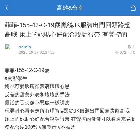
高雄&台南
菲菲-155-42-C-19歲黑絲JK服裝出門回頭路超
高哦 床上的她貼心好配合說話很奈 有聲控的
admin
楼主
2025-10-27 02:37:22
672
0
菲菲-155-42-C-19歲
#南部學生
嬌小可愛臉龐卻藏著壞壞心思
反差的甜美外表和壞壞的手法
靈活的舌尖像小惡魔一樣調皮
玩弄耐心再奪走所有理智 #黑絲JK服裝出門回頭路超高哦
床上的她貼心好配合說話很奈 有聲控的哥哥可以看過來 #服
務配合度100% #無刺青 #不抽煙