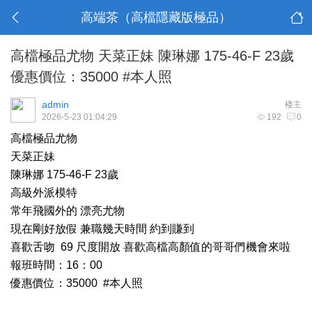
高端茶（高檔隱藏版極品）
高檔極品尤物 天菜正妹 陳琳娜 175-46-F 23歲
優惠價位：35000 #本人照
admin
楼主
2026-5-23 01:04:29
192
0
高檔極品尤物
天菜正妹
陳琳娜 175-46-F 23歲
高級外派模特
常年飛國外的 漂亮尤物
現在剛好放假 兼職幾天時間 約到賺到
喜歡舌吻 69 尺度開放 喜歡高檔高顏值的哥哥們機會來啦
報班時間：16：00
優惠價位：35000 #本人照