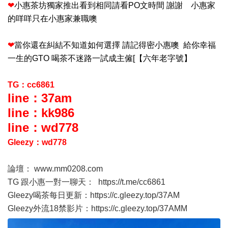
❤
小惠茶坊獨家推出看到相同請看PO文時間 謝謝 小惠家
的咩咩只在小惠家兼職噢
❤
當你還在糾結不知道如何選擇 請記得密小惠噢 給你幸福
一生的GTO 喝茶不迷路一試成主僱[【六年老字號】
TG：cc6861
line：37am
line：kk986
line：wd778
Gleezy：wd778
論壇：
www.mm0208.com
TG 跟小惠一對一聊天：
https://t.me/cc6861
Gleezy喝茶每日更新：
https://c.gleezy.top/37AM
Gleezy外流18禁影片：
https://c.gleezy.top/37AMM