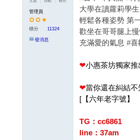
主題
回帖
積分
茶
大學在讀蘿莉學生
管理員
賴
輕鬆各種姿勢 第
w
積分
11324
歡坐在哥哥腿上慢
k8
發消息
充滿愛的氣息 #喜
68
或
Gl
❤
小惠茶坊獨家推
ee
zy
❤
當你還在糾結不
：
[【六年老字號】
w
d7
78
TG：cc6861
加
line：37am
T