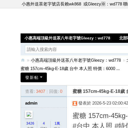
小惠外送茶老字號店長賴wk868
或Gleezy🆔：wd778 
小惠高端頂級外送茶八年老字號Gleezy：wd778
北部
»
小惠高端頂級外送茶八年老字號Gleezy：wd778
›
小
蜜糖 157cm-45kg-E-18歲 台中 本人照 特價：6000 ...
惠
發新帖
高
查看:
3407
|
回復:
0
蜜糖 157cm-45kg-E-18
端
頂
admin
發表於 2026-5-23 02:00:4
級
蜜糖 157cm-45kg
外
3426
4
1萬
#台中 本人照 #特
送