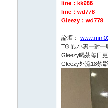
line：kk986
G
：
line：wd778
cc
Gleezy：wd778
68
61
論壇：
www.mm02
八
年
TG 跟小惠一對
老
Gleezy喝茶每日
字
Gleezy外流18禁
號