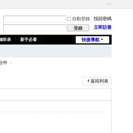
切
換
自動登錄
找回密碼
到
寬
立即註冊
登錄
版
錢班表
新手必看
快捷導航
全台推薦旅館
台中
›
返回列表