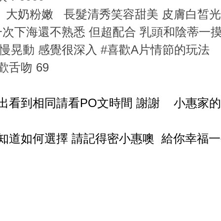
 大奶粉嫩 長髮清秀笑容甜美 皮膚白皙光
一次下海還不熟悉 但超配合 乳頭和陰蒂一摸
慢晃動 感覺很深入 #喜歡A片情節的玩法
歡舌吻 69
出看到相同請看PO文時間 謝謝 小惠家
知道如何選擇 請記得密小惠噢 給你幸福一