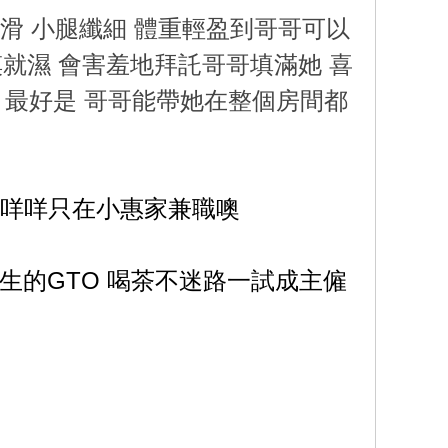
滑 小腿纖細 體重輕盈到哥哥可以
就濕 會害羞地拜託哥哥填滿她 喜
 最好是 哥哥能帶她在整個房間都
的咩咩只在小惠家兼職噢
生的GTO 喝茶不迷路一試成主僱