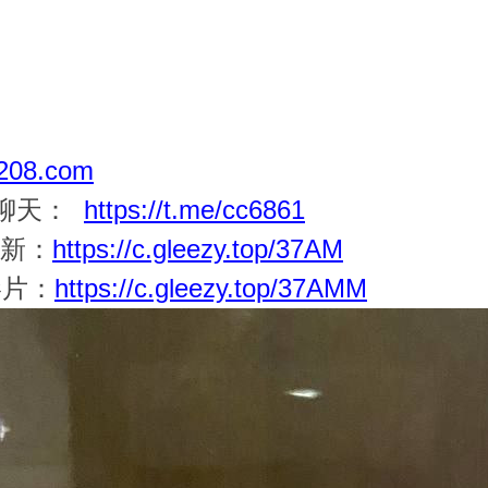
08.com
一聊天：
https://t.me/cc6861
更新：
https://c.gleezy.top/37AM
影片：
https://c.gleezy.top/37AMM