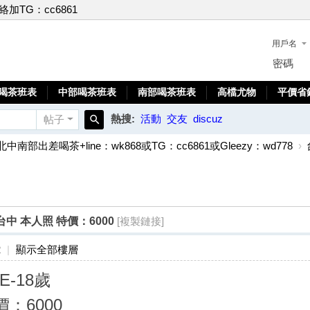
聯絡加TG：cc6861
用戶名
密碼
喝茶班表
中部喝茶班表
南部喝茶班表
高檔尤物
平價省
熱搜:
活動
交友
discuz
帖子
搜
北中南部出差喝茶+line：wk868或TG：cc6861或Gleezy：wd778
›
索
歲 台中 本人照 特價：6000
[複製鏈接]
2
|
顯示全部樓層
-E-18歲
價：6000