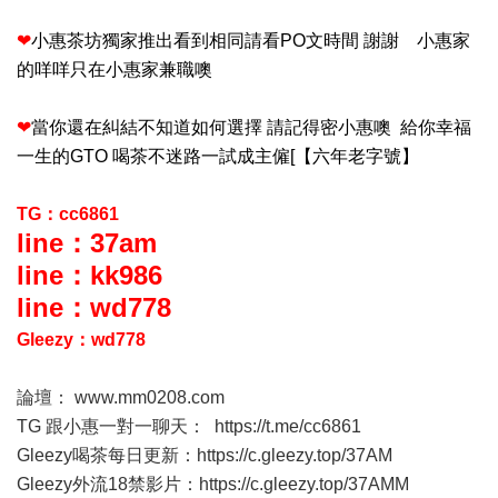
❤
小惠茶坊獨家推出看到相同請看PO文時間 謝謝 小惠家
的咩咩只在小惠家兼職噢
❤
當你還在糾結不知道如何選擇 請記得密小惠噢 給你幸福
一生的GTO 喝茶不迷路一試成主僱[【六年老字號】
TG：cc6861
line：37am
line：kk986
line：wd778
Gleezy：wd778
論壇：
www.mm0208.com
TG 跟小惠一對一聊天：
https://t.me/cc6861
Gleezy喝茶每日更新：
https://c.gleezy.top/37AM
Gleezy外流18禁影片：
https://c.gleezy.top/37AMM