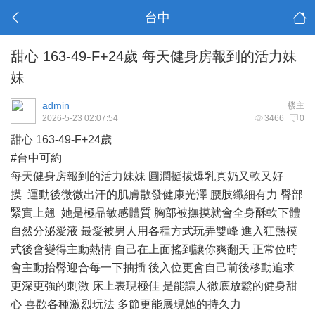
台中
甜心 163-49-F+24歲 每天健身房報到的活力妹
妹
admin
楼主
2026-5-23 02:07:54
3466
0
甜心 163-49-F+24歲
#台中可約
每天健身房報到的活力妹妹 圓潤挺拔爆乳真奶又軟又好
摸 運動後微微出汗的肌膚散發健康光澤 腰肢纖細有力 臀部
緊實上翹 她是極品敏感體質 胸部被撫摸就會全身酥軟下體
自然分泌愛液 最愛被男人用各種方式玩弄雙峰 進入狂熱模
式後會變得主動熱情 自己在上面搖到讓你爽翻天 正常位時
會主動抬臀迎合每一下抽插 後入位更會自己前後移動追求
更深更強的刺激 床上表現極佳 是能讓人徹底放鬆的健身甜
心 喜歡各種激烈玩法 多節更能展現她的持久力