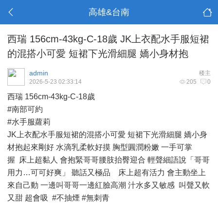
高雄&台南
西瑞 156cm-43kg-C-18歲 JK上衣配水手服短裙
的混搭小可愛 短裙下光滑細腿 嬌小身材抱
admin
楼主
2026-5-23 02:33:14
205
0
西瑞 156cm-43kg-C-18歲
#南部可約
#水手服蘿莉
JK上衣配水手服短裙的混搭小可愛 短裙下光滑細腿 嬌小身
材抱起來剛好 水滴乳柔軟好摸 胸型圓潤粉嫩 一手可掌
握 床上超黏人 會抱緊哥哥腰肢抬臀迎合 輕聲細語說「哥哥
用力…可可好爽」 聽話又極品 床上超有活力 會主動坐上
來自己動 一邊叫哥哥一邊紅臉高潮 汁水多又敏感 叫聲又軟
又甜 超會吸 #不抽煙 #無刺青