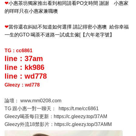
❤
小惠茶坊獨家推出看到相同請看PO文時間 謝謝 小惠家
的咩咩只在小惠家兼職噢
❤
當你還在糾結不知道如何選擇 請記得密小惠噢 給你幸福
一生的GTO 喝茶不迷路一試成主僱[【六年老字號】
TG：cc6861
line：37am
line：kk986
line：wd778
Gleezy：wd778
論壇：
www.mm0208.com
TG 跟小惠一對一聊天：
https://t.me/cc6861
Gleezy喝茶每日更新：
https://c.gleezy.top/37AM
Gleezy外流18禁影片：
https://c.gleezy.top/37AMM