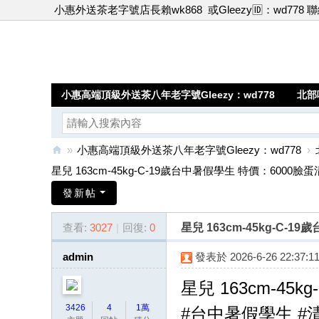
小惠外送茶老字號店長賴wk868
或Gleezy🆔：wd778 
小惠高端頂級外送茶八年老字號Gleezy：wd778
北部
»
小惠高端頂級外送茶八年老字號Gleezy：wd778
›
小
星兒 163cm-45kg-C-19歲台中暑假學生 特價：6000臉蛋清 
惠
發新帖
高
查看:
3027
|
回復:
0
星兒 163cm-45kg-C
端
頂
admin
發表於 2026-6-26 22:37:1
級
星兒 163cm-45kg
外
3426
4
1萬
#台中暑假學生 #
送