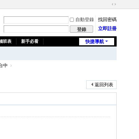
切
換
自動登錄
找回密碼
到
寬
立即註冊
登錄
版
錢班表
新手必看
快捷導航
全台推薦旅館
台中
›
返回列表