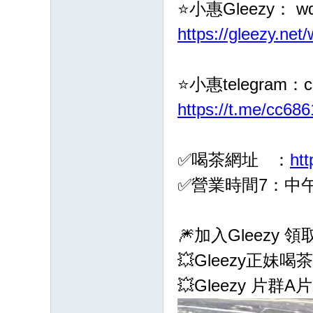
⭐️小惠Gleezy： w
G
：
https://gleezy.net
cc
68
⭐️小惠telegram：c
61
https://t.me/cc686
八
年
老
✅喝茶網址 ：
ht
字
✅營業時間7：中午1
號
🎆加入Gleezy
💥Gleezy正妹喝
💥Gleezy 片群A片