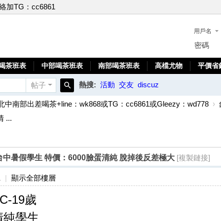
聯絡加TG：cc6861
用戶名
密碼
喝茶班表
中部喝茶班表
南部喝茶班表
高檔尤物
平價省
熱搜:
活動
交友
discuz
帖子
搜
北中南部出差喝茶+line：wk868或TG：cc6861或Gleezy：wd778
›
索
...
-19歲台中暑假學生 特價：6000臉蛋清純 脫掉後反差極大
[複製鏈接]
1
|
顯示全部樓層
-C-19歲
清純學生