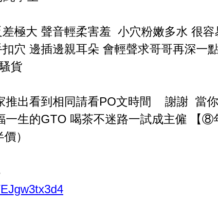
反差極大 聲音輕柔害羞 小穴粉嫩多水 很
手扣穴 邊插邊親耳朵 會輕聲求哥哥再深一點
騷貨
獨家推出看到相同請看PO文時間 謝謝 當
福一生的GTO 喝茶不迷路一試成主僱 【
半價）
8
/p/EJgw3tx3d4