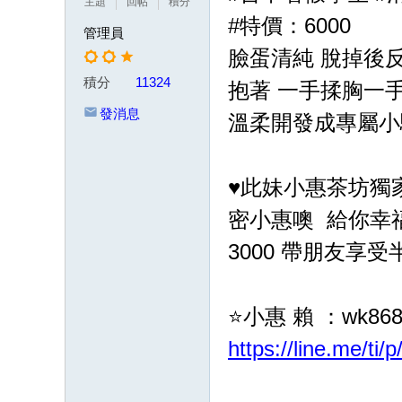
主題
回帖
積分
茶
#特價：6000
管理員
賴
臉蛋清純 脫掉後
w
積分
11324
抱著 一手揉胸一
k8
發消息
溫柔開發成專屬小
68
或
Gl
♥️此妹小惠茶坊
ee
密小惠噢 給你幸
zy
3000 帶朋友享受
：
w
d7
⭐️小惠 賴 ：wk86
78
https://line.me/ti
加
T