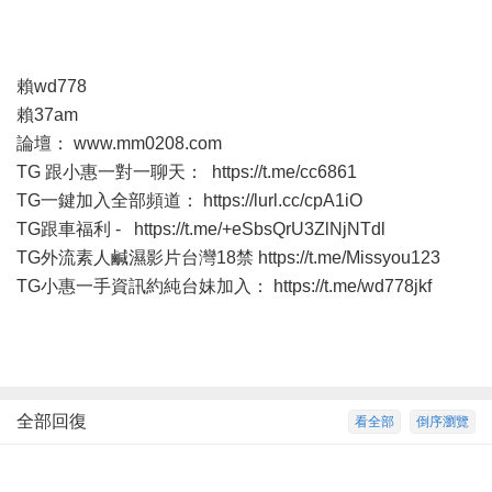
賴wd778
賴37am
論壇：
www.mm0208.com
TG 跟小惠一對一聊天：
https://t.me/cc6861
TG一鍵加入全部頻道：
https://lurl.cc/cpA1iO
TG跟車福利 -
https://t.me/+eSbsQrU3ZlNjNTdl
TG外流素人鹹濕影片台灣18禁
https://t.me/Missyou123
TG小惠一手資訊約純台妹加入：
https://t.me/wd778jkf
全部回復
看全部
倒序瀏覽