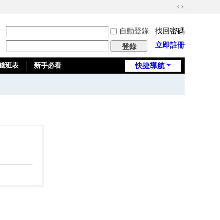
切
換
自動登錄
找回密碼
到
寬
立即註冊
登錄
版
錢班表
新手必看
快捷導航
全台推薦旅館