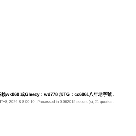
k868 或Gleezy：wd778 加TG：cc6861八年老字號
.
T+8, 2026-8-8 00:10
, Processed in 0.062015 second(s), 21 queries .