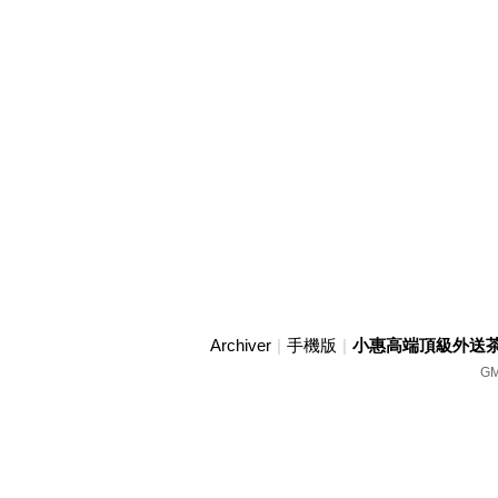
Archiver
|
手機版
|
小惠高端頂級外送茶賴w
GM