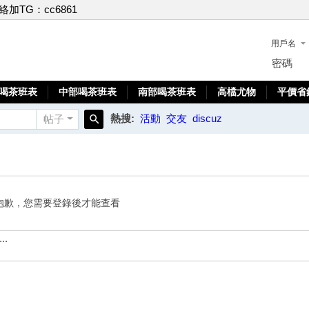
聯絡加TG：cc6861
用戶名
密碼
喝茶班表
中部喝茶班表
南部喝茶班表
高檔尤物
平價省
熱搜:
活動
交友
discuz
帖子
搜
索
抱歉，您需要登錄後才能查看
..