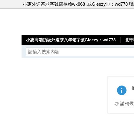
小惠外送茶老字號店長賴wk868
或Gleezy🆔：wd778 
小惠高端頂級外送茶八年老字號Gleezy：wd778
北部
請稍候.