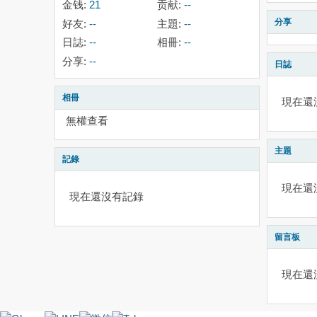
金钱:
21
贡献:
--
分享
好友:
--
主題:
--
日誌:
--
相冊:
--
分享:
--
日誌
相冊
現在還
無權查看
主題
記錄
現在還
現在還沒有記錄
留言板
現在還