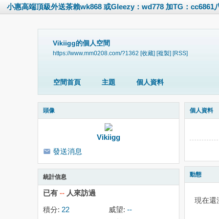
小惠高端頂級外送茶賴wk868 或Gleezy：wd778 加TG：cc686
Vikiigg的個人空間
https://www.mm0208.com/?1362
[收藏]
[複製]
[RSS]
空間首頁
主題
個人資料
頭像
個人資料
Vikiigg
發送消息
動態
統計信息
已有
--
人來訪過
現在還
積分:
22
威望:
--