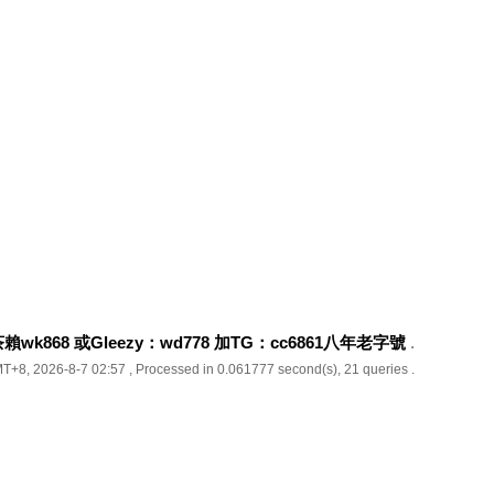
k868 或Gleezy：wd778 加TG：cc6861八年老字號
.
T+8, 2026-8-7 02:57
, Processed in 0.061777 second(s), 21 queries .