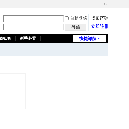
切
換
自動登錄
找回密碼
到
寬
立即註冊
登錄
版
錢班表
新手必看
快捷導航
全台推薦旅館