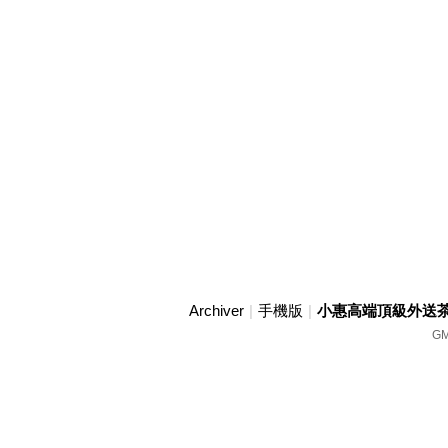
Archiver
|
手機版
|
小惠高端頂級外送茶賴w
GM