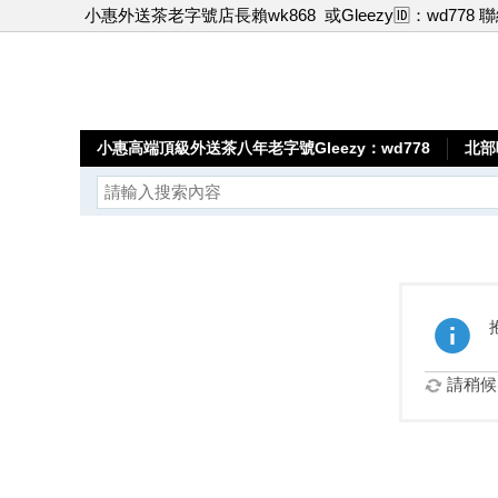
小惠外送茶老字號店長賴wk868
或Gleezy🆔：wd778 
小惠高端頂級外送茶八年老字號Gleezy：wd778
北部
請稍候.