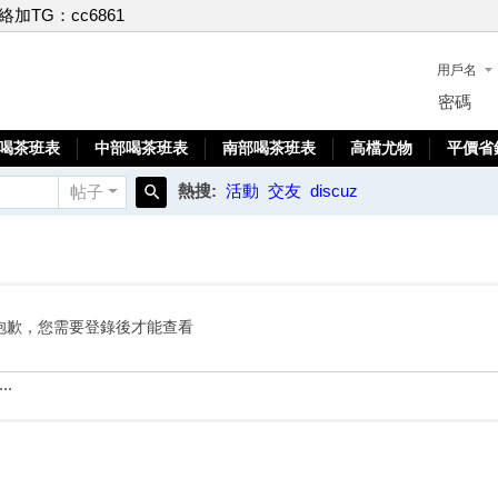
聯絡加TG：cc6861
用戶名
密碼
喝茶班表
中部喝茶班表
南部喝茶班表
高檔尤物
平價省
熱搜:
活動
交友
discuz
帖子
搜
索
抱歉，您需要登錄後才能查看
..