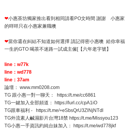
❤
小惠茶坊獨家推出看到相同請看PO文時間 謝謝 小惠家
的咩咩只在小惠家兼職噢
❤
當你還在糾結不知道如何選擇 請記得密小惠噢 給你幸福
一生的GTO 喝茶不迷路一試成主僱[【六年老字號】
line：w77k
line：wd778
line：37am
論壇：
www.mm0208.com
TG 跟小惠一對一聊天：
https://t.me/cc6861
TG一鍵加入全部頻道：
https://lurl.cc/cpA1iO
TG跟車福利 -
https://t.me/+eSbsQrU3ZlNjNTdl
TG外流素人鹹濕影片台灣18禁
https://t.me/Missyou123
TG小惠一手資訊約純台妹加入：
https://t.me/wd778jkf