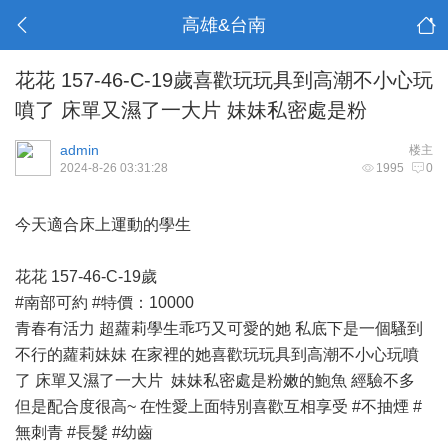
高雄&台南
花花 157-46-C-19歲喜歡玩玩具到高潮不小心玩
噴了 床單又濕了一大片 妹妹私密處是粉
admin
楼主
2024-8-26 03:31:28
1995
0
今天適合床上運動的學生
花花 157-46-C-19歲
#南部可約 #特價：10000
青春有活力 超蘿莉學生乖巧又可愛的她 私底下是一個騷到
不行的蘿莉妹妹 在家裡的她喜歡玩玩具到高潮不小心玩噴
了 床單又濕了一大片 妹妹私密處是粉嫩的鮑魚 經驗不多
但是配合度很高~ 在性愛上面特別喜歡互相享受 #不抽煙 #
無刺青 #長髮 #幼齒