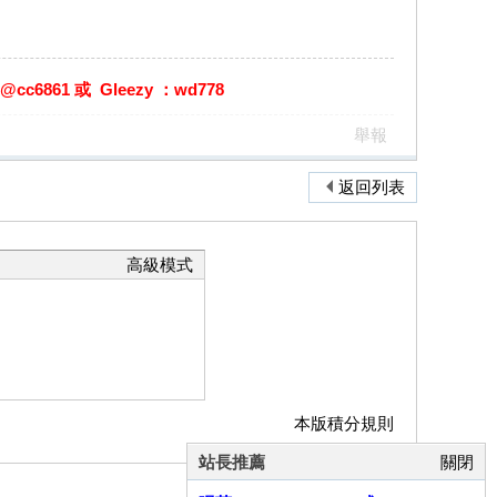
861 或 Gleezy ：wd778
舉報
返回列表
高級模式
本版積分規則
站長推薦
關閉