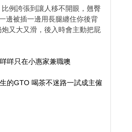
，比例誇張到讓人移不開眼，翹臀
一邊被插一邊用長腿纏住你後背
奶炮又大又滑，後入時會主動把屁
的咩咩只在小惠家兼職噢
生的GTO 喝茶不迷路一試成主僱