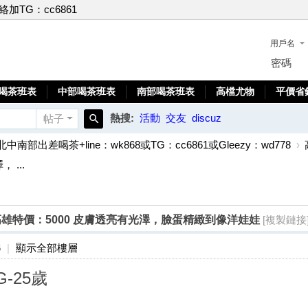
聯絡加TG：cc6861
用戶名
密碼
喝茶班表
中部喝茶班表
南部喝茶班表
高檔尤物
平價省
熱搜:
活動
交友
discuz
帖子
搜
北中南部出差喝茶+line：wk868或TG：cc6861或Gleezy：wd778
›
索
 ...
25歲高雄特價：5000 皮膚透亮有光澤，臉蛋精緻到像洋娃娃
[複製鏈接
6
|
顯示全部樓層
G-25歲