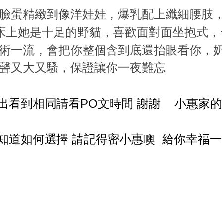
臉蛋精緻到像洋娃娃，爆乳配上纖細腰肢
床上她是十足的野貓，喜歡面對面坐抱式，
術一流，會把你整個含到底還抬眼看你，
聲又大又騷，保證讓你一夜難忘
出看到相同請看PO文時間 謝謝 小惠家
知道如何選擇 請記得密小惠噢 給你幸福一