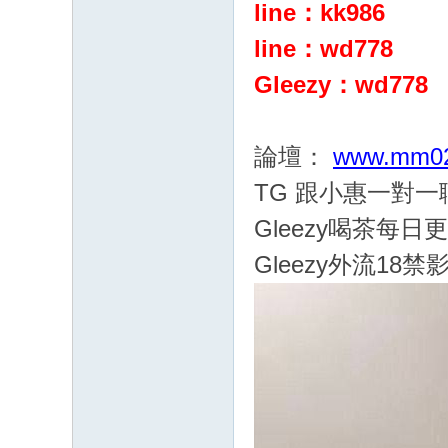
line：kk986
G
：
line：wd778
cc
Gleezy：wd778
68
61
論壇：
www.mm02
八
年
TG 跟小惠一對
老
Gleezy喝茶每日
字
Gleezy外流18禁
號