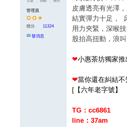
主題
回帖
積分
茶
皮膚透亮有光澤，
管理員
賴
結實彈力十足， 
w
積分
11324
用力夾緊，深喉技
k8
發消息
股抬高扭動，浪叫
68
或
Gl
❤
小惠茶坊獨家推
ee
zy
❤
當你還在糾結不
：
[【六年老字號】
w
d7
78
TG：cc6861
加
line：37am
T