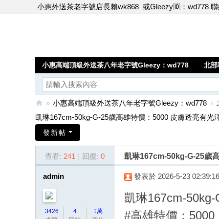
小惠外送茶老字號店長賴wk868
或Gleezy🆔：wd778 
小惠高端頂級外送茶八年老字號Gleezy：wd778
北部
»
小惠高端頂級外送茶八年老字號Gleezy：wd778
›
小
凱琳167cm-50kg-G-25歲高雄特價：5000 皮膚透亮有光澤，
惠
發新帖
高
查看:
241
|
回復:
0
凱琳167cm-50kg-G-
端
頂
admin
發表於 2026-5-23 02:39:1
級
凱琳167cm-50kg-
外
3426
4
1萬
#高雄特價：5000
送