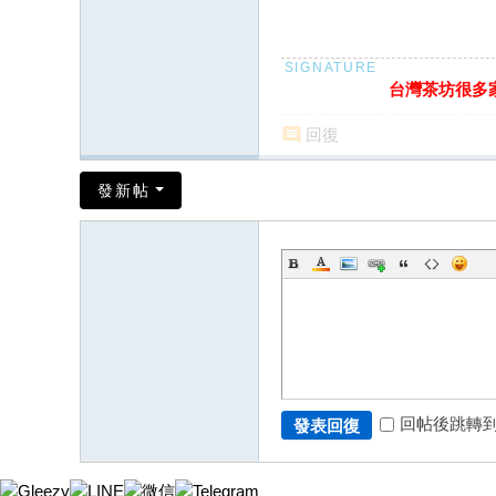
台灣茶坊很多家 
回復
發新帖
回帖後跳轉
發表回復