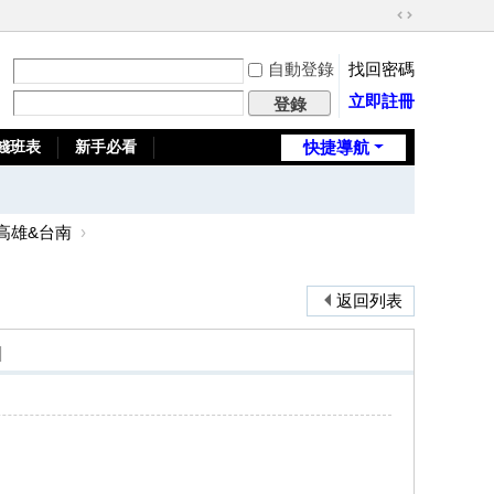
切
換
自動登錄
找回密碼
到
寬
立即註冊
登錄
版
錢班表
新手必看
快捷導航
全台推薦旅館
高雄&台南
›
返回列表
]