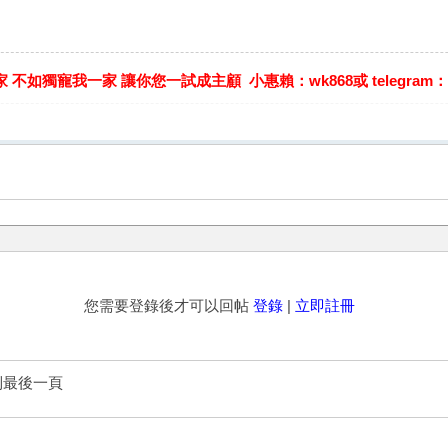
不如獨寵我一家 讓你您一試成主顧 小惠賴：wk868或 telegram：@cc6
您需要登錄後才可以回帖
登錄
|
立即註冊
到最後一頁